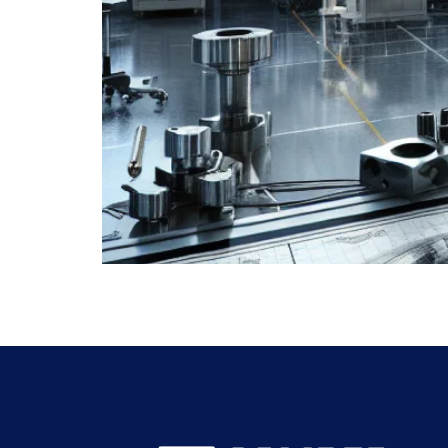
בפועל? מדריך ברור למנהלים ומהנדסים: תהליכים, מכונות CNC, חומרים, טולרנסים ובקרת איכות – עם דוגמאות וטיפים