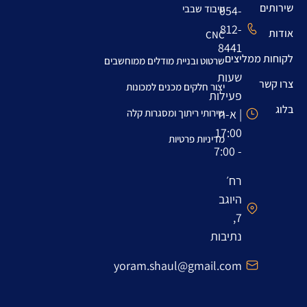
שירותים
עיבוד שבבי
054-
812-
אודות
CNC
8441
לקוחות ממליצים
שרטוט ובניית מודלים ממוחשבים
שעות
צרו קשר
יצור חלקים מכנים למכונות
פעילות
בלוג
| א-ה
שירותי ריתוך ומסגרות קלה
17:00
מדיניות פרטיות
- 7:00
רח׳
היוגב
7,
נתיבות
yoram.shaul@gmail.com