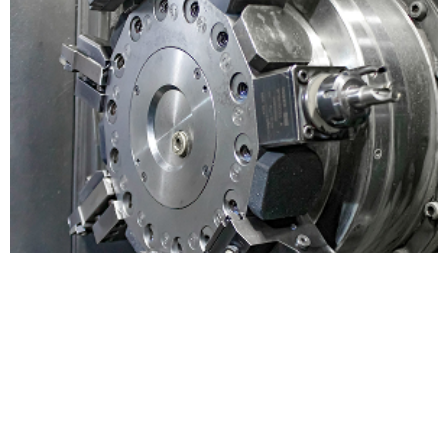
בחירת ספק לעיבוד שבבי היא צעד קריטי שמשפיע על
הצלחת הפרויקט שלכם. במאמר זה נציג את חמשת
הקריטריונים החשובים ביותר בבחירת ספק מקצועי לעיבוד
שבבי ונראה איך להבטיח איכות, דיוק ואמינות לאורך זמן.
מדוע חשוב לבחור נכון את ספק העיבוד השבבי? עיבוד שבבי
איכותי תלוי בשילוב של טכנולוגיה, ניסיון ומקצועיות. ספק לא