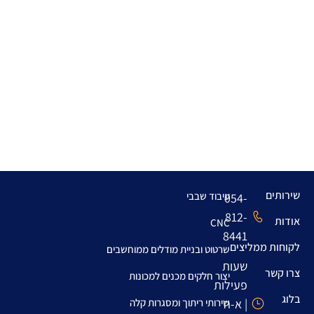
במאמר זה נעמיק בתחום העיבוד השבבי, נפרט על תהליכי
כרסום וחריטה, נסקור את יתרונותיהם ונראה את תרומתם
לתעשיות שונות. אם אתם זקוקים לשירותי עיבוד שבבי
מקצועיים, המשיכו לקרוא. מהו עיבוד שבבי? עיבוד שבבי
הוא תהליך תעשייתי להסרת חומר מגוש גלם ולעיצובו
בהתאם לדרישות מדויקות. התהליך מתבצע באמצעות
מכונות מתקדמות כמו מכונות CNC, המספקות דיוק גבוה
[…]
שירותים
עיבוד שבבי
054-
812-
אודות
CNC
8441
לקוחות ממליצים
שרטוט ובניית מודלים ממוחשבים
שעות
צרו קשר
יצור חלקים מכנים למכונות
פעילות
בלוג
| א-ה
שירותי ריתוך ומסגרות קלה